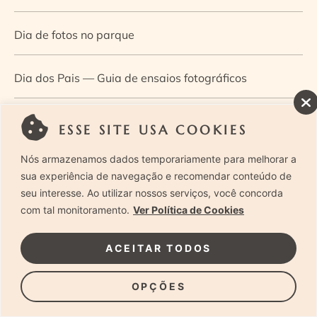
Dia de fotos no parque
Dia dos Pais — Guia de ensaios fotográficos
Dia Mundial da Infância: como a fotografia ajuda a
ESSE SITE USA COOKIES
construir a memória e a identidade da criança
Nós armazenamos dados temporariamente para melhorar a
sua experiência de navegação e recomendar conteúdo de
Diário de uma grávida e sua pequena
seu interesse. Ao utilizar nossos serviços, você concorda
com tal monitoramento.
Ver Política de Cookies
Dica de especialista: como otimizar o fluxo de trabalho
ACEITAR TODOS
no ensaio newborn?
OPÇÕES
Dica de especialista: qual o melhor guia de poses para