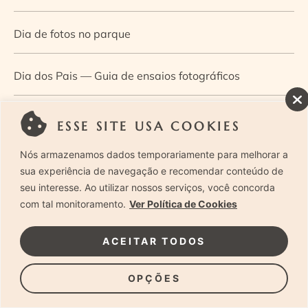
Dia de fotos no parque
Dia dos Pais — Guia de ensaios fotográficos
Dia Mundial da Infância: como a fotografia ajuda a
ESSE SITE USA COOKIES
construir a memória e a identidade da criança
Nós armazenamos dados temporariamente para melhorar a
sua experiência de navegação e recomendar conteúdo de
Diário de uma grávida e sua pequena
seu interesse. Ao utilizar nossos serviços, você concorda
com tal monitoramento.
Ver Política de Cookies
Dica de especialista: como otimizar o fluxo de trabalho
ACEITAR TODOS
no ensaio newborn?
OPÇÕES
Dica de especialista: qual o melhor guia de poses para