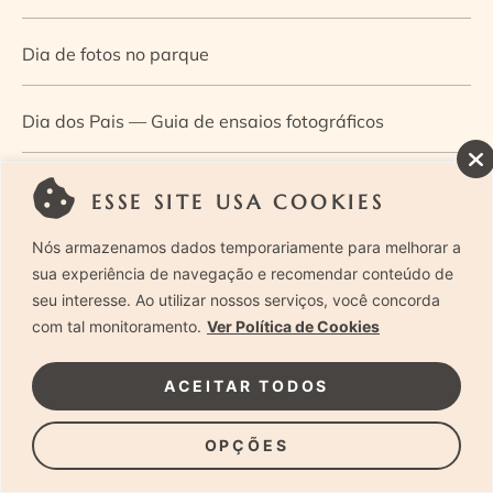
Dia de fotos no parque
Dia dos Pais — Guia de ensaios fotográficos
Dia Mundial da Infância: como a fotografia ajuda a
ESSE SITE USA COOKIES
construir a memória e a identidade da criança
Nós armazenamos dados temporariamente para melhorar a
sua experiência de navegação e recomendar conteúdo de
Diário de uma grávida e sua pequena
seu interesse. Ao utilizar nossos serviços, você concorda
com tal monitoramento.
Ver Política de Cookies
Dica de especialista: como otimizar o fluxo de trabalho
ACEITAR TODOS
no ensaio newborn?
OPÇÕES
Dica de especialista: qual o melhor guia de poses para