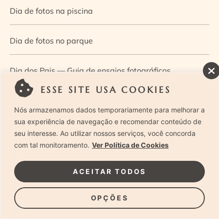
Dia de fotos na piscina
Dia de fotos no parque
Dia dos Pais — Guia de ensaios fotográficos
ESSE SITE USA COOKIES
Dia Mundial da Infância: como a fotografia ajuda a
Nós armazenamos dados temporariamente para melhorar a
construir a memória e a identidade da criança
sua experiência de navegação e recomendar conteúdo de
seu interesse. Ao utilizar nossos serviços, você concorda
com tal monitoramento.
Ver Política de Cookies
Diário de uma grávida e sua pequena
ACEITAR TODOS
Dica de especialista: como otimizar o fluxo de trabalho
no ensaio newborn?
OPÇÕES