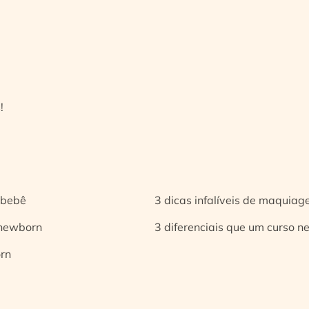
!
 bebê
3 dicas infalíveis de maquia
 newborn
3 diferenciais que um curso n
orn