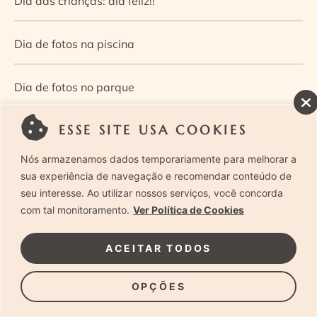
Dia das crianças: dia feliz!!
Dia de fotos na piscina
Dia de fotos no parque
ESSE SITE USA COOKIES
Dia dos Pais — Guia de ensaios fotográficos
Nós armazenamos dados temporariamente para melhorar a
Dia Mundial da Infância: como a fotografia ajuda a
sua experiência de navegação e recomendar conteúdo de
seu interesse. Ao utilizar nossos serviços, você concorda
construir a memória e a identidade da criança
com tal monitoramento.
Ver Política de Cookies
Diário de uma grávida e sua pequena
ACEITAR TODOS
Dica de especialista: como otimizar o fluxo de trabalho
OPÇÕES
no ensaio newborn?