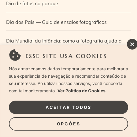
Dia de fotos no parque
Dia dos Pais — Guia de ensaios fotográficos
Dia Mundial da Infância: como a fotografia ajuda a
construir a memória e a identidade da criança
ESSE SITE USA COOKIES
Nós armazenamos dados temporariamente para melhorar a
Diário de uma grávida e sua pequena
sua experiência de navegação e recomendar conteúdo de
seu interesse. Ao utilizar nossos serviços, você concorda
Dica de especialista: como otimizar o fluxo de trabalho
com tal monitoramento.
Ver Política de Cookies
no ensaio newborn?
ACEITAR TODOS
Dica de especialista: qual o melhor guia de poses para
OPÇÕES
fotografia newborn?