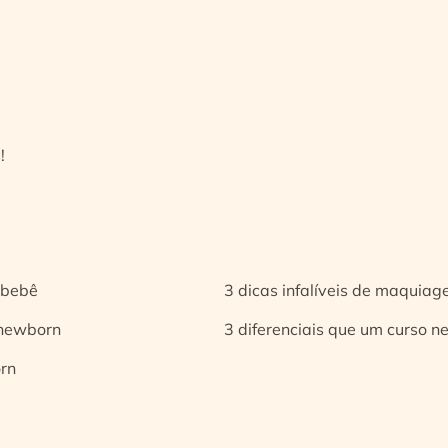
!
 bebê
3 dicas infalíveis de maquia
 newborn
3 diferenciais que um curso n
orn