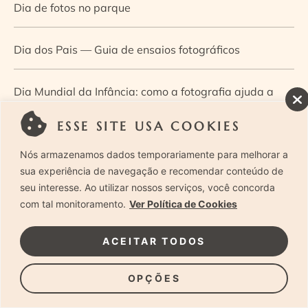
Dia de fotos no parque
Dia dos Pais — Guia de ensaios fotográficos
Dia Mundial da Infância: como a fotografia ajuda a
construir a memória e a identidade da criança
ESSE SITE USA COOKIES
Nós armazenamos dados temporariamente para melhorar a
Diário de uma grávida e sua pequena
sua experiência de navegação e recomendar conteúdo de
seu interesse. Ao utilizar nossos serviços, você concorda
Dica de especialista: como otimizar o fluxo de trabalho
com tal monitoramento.
Ver Política de Cookies
no ensaio newborn?
ACEITAR TODOS
Dica de especialista: qual o melhor guia de poses para
OPÇÕES
fotografia newborn?