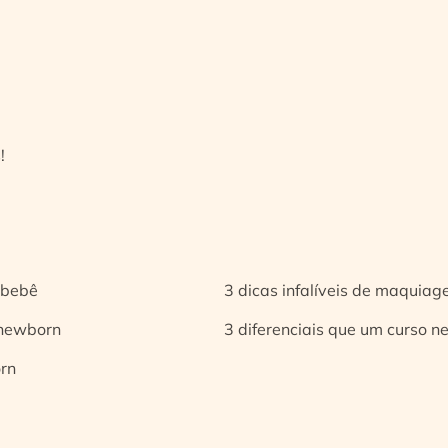
!
 bebê
3 dicas infalíveis de maquia
 newborn
3 diferenciais que um curso n
orn