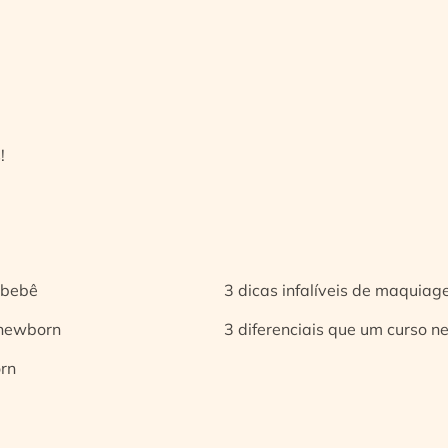
!
 bebê
3 dicas infalíveis de maquia
 newborn
3 diferenciais que um curso n
orn