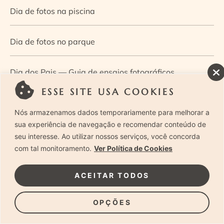
Dia de fotos na piscina
Dia de fotos no parque
Dia dos Pais — Guia de ensaios fotográficos
ESSE SITE USA COOKIES
Dia Mundial da Infância: como a fotografia ajuda a
Nós armazenamos dados temporariamente para melhorar a
construir a memória e a identidade da criança
sua experiência de navegação e recomendar conteúdo de
seu interesse. Ao utilizar nossos serviços, você concorda
com tal monitoramento.
Ver Política de Cookies
Diário de uma grávida e sua pequena
ACEITAR TODOS
Dica de especialista: como otimizar o fluxo de trabalho
no ensaio newborn?
OPÇÕES