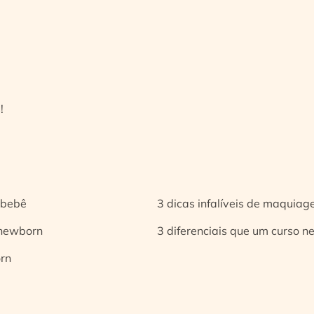
!
 bebê
3 dicas infalíveis de maquia
 newborn
3 diferenciais que um curso n
orn