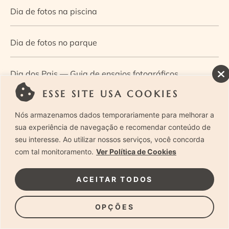
Dia de fotos na piscina
Dia de fotos no parque
Dia dos Pais — Guia de ensaios fotográficos
ESSE SITE USA COOKIES
Dia Mundial da Infância: como a fotografia ajuda a
Nós armazenamos dados temporariamente para melhorar a
construir a memória e a identidade da criança
sua experiência de navegação e recomendar conteúdo de
seu interesse. Ao utilizar nossos serviços, você concorda
com tal monitoramento.
Ver Política de Cookies
Diário de uma grávida e sua pequena
ACEITAR TODOS
Dica de especialista: como otimizar o fluxo de trabalho
no ensaio newborn?
OPÇÕES