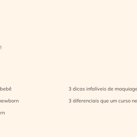
!
 bebê
3 dicas infalíveis de maquia
 newborn
3 diferenciais que um curso n
orn