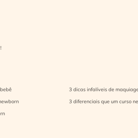
!
 bebê
3 dicas infalíveis de maquia
 newborn
3 diferenciais que um curso n
orn