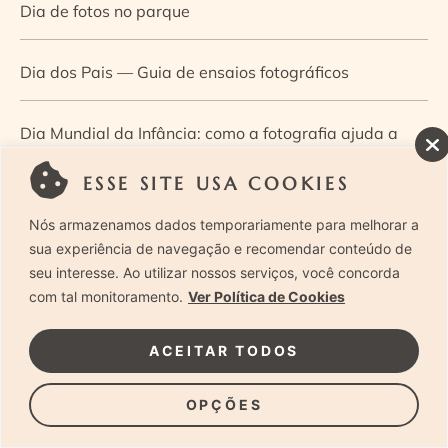
Dia de fotos no parque
Dia dos Pais — Guia de ensaios fotográficos
Dia Mundial da Infância: como a fotografia ajuda a
construir a memória e a identidade da criança
ESSE SITE USA COOKIES
Nós armazenamos dados temporariamente para melhorar a
Diário de uma grávida e sua pequena
sua experiência de navegação e recomendar conteúdo de
seu interesse. Ao utilizar nossos serviços, você concorda
Dica de especialista: como otimizar o fluxo de trabalho
com tal monitoramento.
Ver Política de Cookies
no ensaio newborn?
ACEITAR TODOS
Dica de especialista: qual o melhor guia de poses para
OPÇÕES
fotografia newborn?