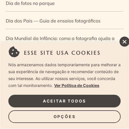
Dia de fotos no parque
Dia dos Pais — Guia de ensaios fotográficos
Dia Mundial da Infância: como a fotografia ajuda a
construir a memória e a identidade da criança
ESSE SITE USA COOKIES
Nós armazenamos dados temporariamente para melhorar a
Diário de uma grávida e sua pequena
sua experiência de navegação e recomendar conteúdo de
seu interesse. Ao utilizar nossos serviços, você concorda
Dica de especialista: como otimizar o fluxo de trabalho
com tal monitoramento.
Ver Política de Cookies
no ensaio newborn?
ACEITAR TODOS
Dica de especialista: qual o melhor guia de poses para
OPÇÕES
fotografia newborn?