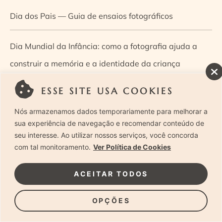
Dia dos Pais — Guia de ensaios fotográficos
Dia Mundial da Infância: como a fotografia ajuda a
construir a memória e a identidade da criança
ESSE SITE USA COOKIES
Diário de uma grávida e sua pequena
Nós armazenamos dados temporariamente para melhorar a
Dica de especialista: como otimizar o fluxo de trabalho
sua experiência de navegação e recomendar conteúdo de
seu interesse. Ao utilizar nossos serviços, você concorda
no ensaio newborn?
com tal monitoramento.
Ver Política de Cookies
Dica de especialista: qual o melhor guia de poses para
ACEITAR TODOS
fotografia newborn?
OPÇÕES
Dica de especialista: tire suas dúvidas sobre câmeras