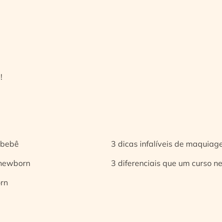
!
 bebê
3 dicas infalíveis de maquia
 newborn
3 diferenciais que um curso n
orn