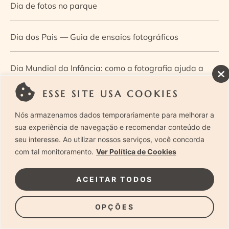
Dia de fotos no parque
Dia dos Pais — Guia de ensaios fotográficos
Dia Mundial da Infância: como a fotografia ajuda a
construir a memória e a identidade da criança
ESSE SITE USA COOKIES
Nós armazenamos dados temporariamente para melhorar a
Diário de uma grávida e sua pequena
sua experiência de navegação e recomendar conteúdo de
seu interesse. Ao utilizar nossos serviços, você concorda
Dica de especialista: como otimizar o fluxo de trabalho
com tal monitoramento.
Ver Política de Cookies
no ensaio newborn?
ACEITAR TODOS
Dica de especialista: qual o melhor guia de poses para
OPÇÕES
fotografia newborn?