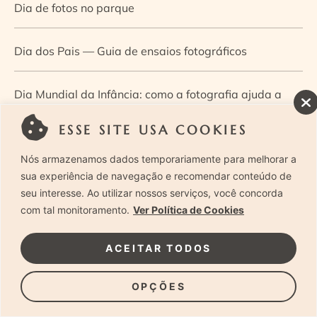
Dia de fotos no parque
Dia dos Pais — Guia de ensaios fotográficos
Dia Mundial da Infância: como a fotografia ajuda a
construir a memória e a identidade da criança
ESSE SITE USA COOKIES
Nós armazenamos dados temporariamente para melhorar a
Diário de uma grávida e sua pequena
sua experiência de navegação e recomendar conteúdo de
seu interesse. Ao utilizar nossos serviços, você concorda
Dica de especialista: como otimizar o fluxo de trabalho
com tal monitoramento.
Ver Política de Cookies
no ensaio newborn?
ACEITAR TODOS
Dica de especialista: qual o melhor guia de poses para
OPÇÕES
fotografia newborn?