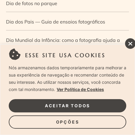
Dia de fotos no parque
Dia dos Pais — Guia de ensaios fotográficos
Dia Mundial da Infância: como a fotografia ajuda a
construir a memória e a identidade da criança
ESSE SITE USA COOKIES
Nós armazenamos dados temporariamente para melhorar a
Diário de uma grávida e sua pequena
sua experiência de navegação e recomendar conteúdo de
seu interesse. Ao utilizar nossos serviços, você concorda
Dica de especialista: como otimizar o fluxo de trabalho
com tal monitoramento.
Ver Política de Cookies
no ensaio newborn?
ACEITAR TODOS
Dica de especialista: qual o melhor guia de poses para
OPÇÕES
fotografia newborn?