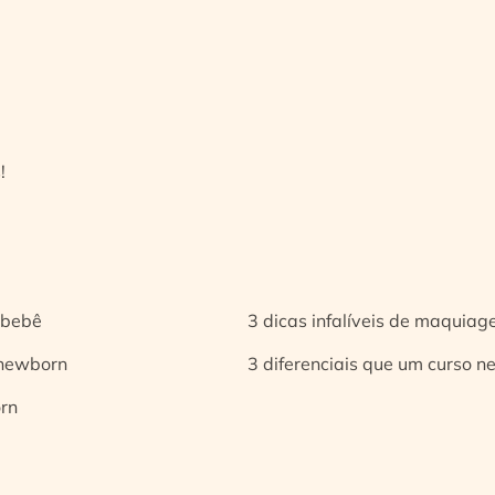
!
 bebê
3 dicas infalíveis de maquia
 newborn
3 diferenciais que um curso n
orn