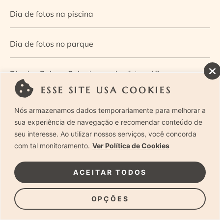
Dia de fotos na piscina
Dia de fotos no parque
Dia dos Pais — Guia de ensaios fotográficos
ESSE SITE USA COOKIES
Dia Mundial da Infância: como a fotografia ajuda a
Nós armazenamos dados temporariamente para melhorar a
construir a memória e a identidade da criança
sua experiência de navegação e recomendar conteúdo de
seu interesse. Ao utilizar nossos serviços, você concorda
com tal monitoramento.
Ver Política de Cookies
Diário de uma grávida e sua pequena
ACEITAR TODOS
Dica de especialista: como otimizar o fluxo de trabalho
no ensaio newborn?
OPÇÕES