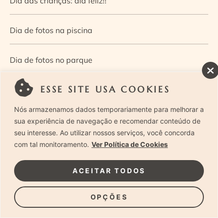
Dia das crianças: dia feliz!!
Dia de fotos na piscina
Dia de fotos no parque
ESSE SITE USA COOKIES
Dia dos Pais — Guia de ensaios fotográficos
Nós armazenamos dados temporariamente para melhorar a
Dia Mundial da Infância: como a fotografia ajuda a
sua experiência de navegação e recomendar conteúdo de
seu interesse. Ao utilizar nossos serviços, você concorda
construir a memória e a identidade da criança
com tal monitoramento.
Ver Política de Cookies
Diário de uma grávida e sua pequena
ACEITAR TODOS
Dica de especialista: como otimizar o fluxo de trabalho
OPÇÕES
no ensaio newborn?