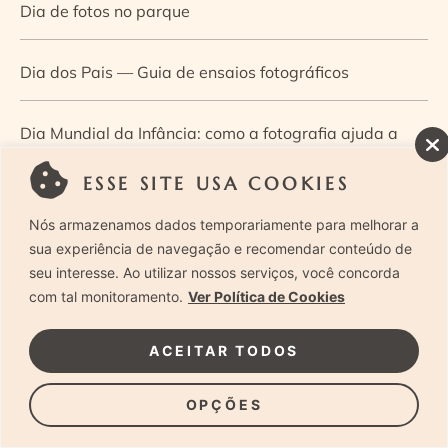
Dia de fotos no parque
Dia dos Pais — Guia de ensaios fotográficos
Dia Mundial da Infância: como a fotografia ajuda a
construir a memória e a identidade da criança
ESSE SITE USA COOKIES
Nós armazenamos dados temporariamente para melhorar a
Diário de uma grávida e sua pequena
sua experiência de navegação e recomendar conteúdo de
seu interesse. Ao utilizar nossos serviços, você concorda
Dica de especialista: como otimizar o fluxo de trabalho
com tal monitoramento.
Ver Política de Cookies
no ensaio newborn?
ACEITAR TODOS
Dica de especialista: qual o melhor guia de poses para
OPÇÕES
fotografia newborn?