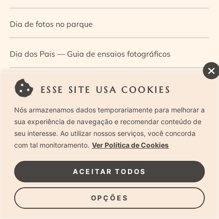
Dia de fotos no parque
Dia dos Pais — Guia de ensaios fotográficos
Dia Mundial da Infância: como a fotografia ajuda a
ESSE SITE USA COOKIES
construir a memória e a identidade da criança
Nós armazenamos dados temporariamente para melhorar a
sua experiência de navegação e recomendar conteúdo de
Diário de uma grávida e sua pequena
seu interesse. Ao utilizar nossos serviços, você concorda
com tal monitoramento.
Ver Política de Cookies
Dica de especialista: como otimizar o fluxo de trabalho
ACEITAR TODOS
no ensaio newborn?
OPÇÕES
Dica de especialista: qual o melhor guia de poses para