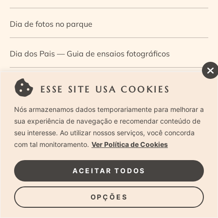
Dia de fotos no parque
Dia dos Pais — Guia de ensaios fotográficos
Dia Mundial da Infância: como a fotografia ajuda a
ESSE SITE USA COOKIES
construir a memória e a identidade da criança
Nós armazenamos dados temporariamente para melhorar a
sua experiência de navegação e recomendar conteúdo de
Diário de uma grávida e sua pequena
seu interesse. Ao utilizar nossos serviços, você concorda
com tal monitoramento.
Ver Política de Cookies
Dica de especialista: como otimizar o fluxo de trabalho
ACEITAR TODOS
no ensaio newborn?
OPÇÕES
Dica de especialista: qual o melhor guia de poses para