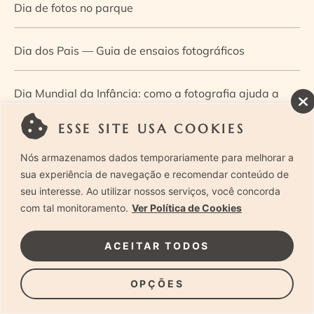
Dia de fotos no parque
Dia dos Pais — Guia de ensaios fotográficos
Dia Mundial da Infância: como a fotografia ajuda a
construir a memória e a identidade da criança
ESSE SITE USA COOKIES
Nós armazenamos dados temporariamente para melhorar a
Diário de uma grávida e sua pequena
sua experiência de navegação e recomendar conteúdo de
seu interesse. Ao utilizar nossos serviços, você concorda
Dica de especialista: como otimizar o fluxo de trabalho
com tal monitoramento.
Ver Política de Cookies
no ensaio newborn?
ACEITAR TODOS
Dica de especialista: qual o melhor guia de poses para
OPÇÕES
fotografia newborn?