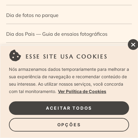
Dia de fotos no parque
Dia dos Pais — Guia de ensaios fotográficos
Dia Mundial da Infância: como a fotografia ajuda a
ESSE SITE USA COOKIES
construir a memória e a identidade da criança
Nós armazenamos dados temporariamente para melhorar a
sua experiência de navegação e recomendar conteúdo de
Diário de uma grávida e sua pequena
seu interesse. Ao utilizar nossos serviços, você concorda
com tal monitoramento.
Ver Política de Cookies
Dica de especialista: como otimizar o fluxo de trabalho
ACEITAR TODOS
no ensaio newborn?
OPÇÕES
Dica de especialista: qual o melhor guia de poses para