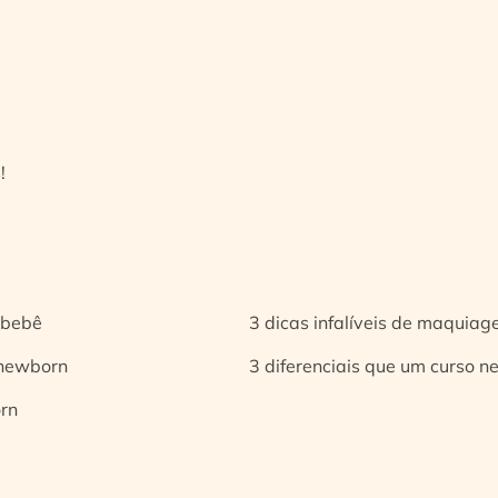
!
 bebê
3 dicas infalíveis de maquia
 newborn
3 diferenciais que um curso n
orn