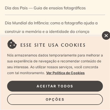
Dia dos Pais — Guia de ensaios fotográficos
Dia Mundial da Infância: como a fotografia ajuda a
construir a memória e a identidade da criança
ESSE SITE USA COOKIES
Diário de uma grávida e sua pequena
Nós armazenamos dados temporariamente para melhorar a
Dica de especialista: como otimizar o fluxo de trabalho
sua experiência de navegação e recomendar conteúdo de
seu interesse. Ao utilizar nossos serviços, você concorda
no ensaio newborn?
com tal monitoramento.
Ver Política de Cookies
Dica de especialista: qual o melhor guia de poses para
ACEITAR TODOS
fotografia newborn?
OPÇÕES
Dica de especialista: tire suas dúvidas sobre câmeras