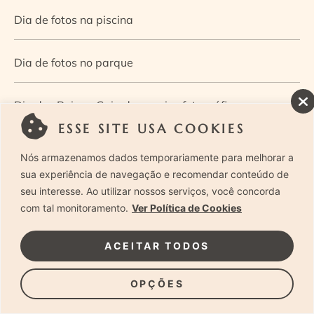
Dia de fotos na piscina
Dia de fotos no parque
Dia dos Pais — Guia de ensaios fotográficos
ESSE SITE USA COOKIES
Dia Mundial da Infância: como a fotografia ajuda a
Nós armazenamos dados temporariamente para melhorar a
construir a memória e a identidade da criança
sua experiência de navegação e recomendar conteúdo de
seu interesse. Ao utilizar nossos serviços, você concorda
com tal monitoramento.
Ver Política de Cookies
Diário de uma grávida e sua pequena
ACEITAR TODOS
Dica de especialista: como otimizar o fluxo de trabalho
no ensaio newborn?
OPÇÕES