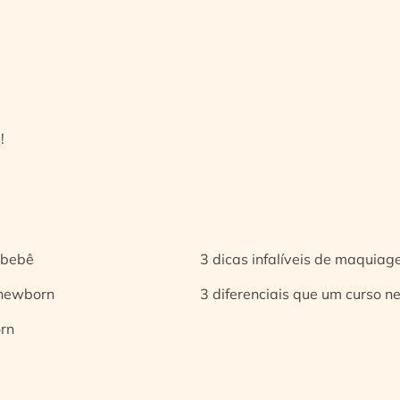
!
 bebê
3 dicas infalíveis de maquia
 newborn
3 diferenciais que um curso n
orn