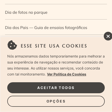
Dia de fotos no parque
Dia dos Pais — Guia de ensaios fotográficos
Dia Mundial da Infância: como a fotografia ajuda a
ESSE SITE USA COOKIES
construir a memória e a identidade da criança
Nós armazenamos dados temporariamente para melhorar a
sua experiência de navegação e recomendar conteúdo de
Diário de uma grávida e sua pequena
seu interesse. Ao utilizar nossos serviços, você concorda
com tal monitoramento.
Ver Política de Cookies
Dica de especialista: como otimizar o fluxo de trabalho
ACEITAR TODOS
no ensaio newborn?
OPÇÕES
Dica de especialista: qual o melhor guia de poses para