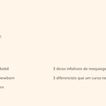
!
 bebê
3 dicas infalíveis de maquia
 newborn
3 diferenciais que um curso n
orn