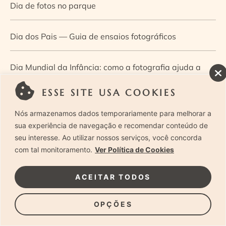
Dia de fotos no parque
Dia dos Pais — Guia de ensaios fotográficos
Dia Mundial da Infância: como a fotografia ajuda a
construir a memória e a identidade da criança
ESSE SITE USA COOKIES
Nós armazenamos dados temporariamente para melhorar a
Diário de uma grávida e sua pequena
sua experiência de navegação e recomendar conteúdo de
seu interesse. Ao utilizar nossos serviços, você concorda
Dica de especialista: como otimizar o fluxo de trabalho
com tal monitoramento.
Ver Política de Cookies
no ensaio newborn?
ACEITAR TODOS
Dica de especialista: qual o melhor guia de poses para
OPÇÕES
fotografia newborn?