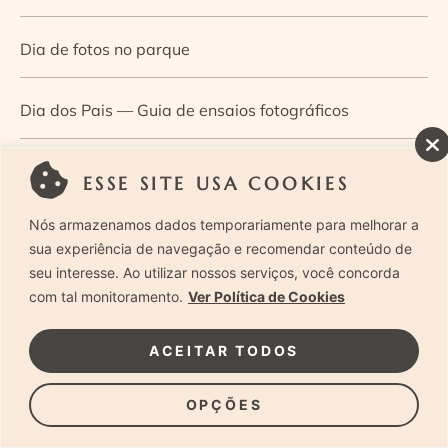
Dia de fotos no parque
Dia dos Pais — Guia de ensaios fotográficos
Dia Mundial da Infância: como a fotografia ajuda a
ESSE SITE USA COOKIES
construir a memória e a identidade da criança
Nós armazenamos dados temporariamente para melhorar a
sua experiência de navegação e recomendar conteúdo de
Diário de uma grávida e sua pequena
seu interesse. Ao utilizar nossos serviços, você concorda
com tal monitoramento.
Ver Política de Cookies
Dica de especialista: como otimizar o fluxo de trabalho
ACEITAR TODOS
no ensaio newborn?
OPÇÕES
Dica de especialista: qual o melhor guia de poses para