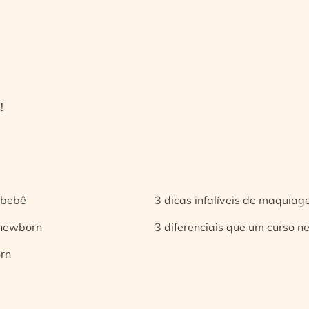
!
 bebê
3 dicas infalíveis de maquia
 newborn
3 diferenciais que um curso n
orn