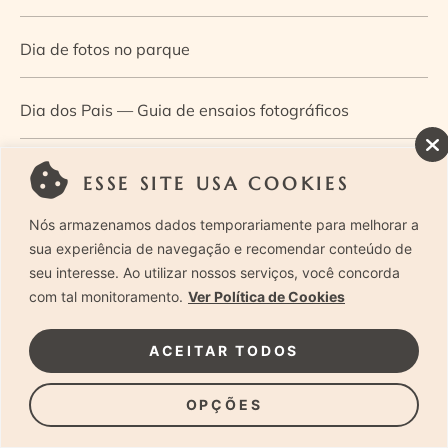
Dia de fotos no parque
Dia dos Pais — Guia de ensaios fotográficos
Dia Mundial da Infância: como a fotografia ajuda a
ESSE SITE USA COOKIES
construir a memória e a identidade da criança
Nós armazenamos dados temporariamente para melhorar a
sua experiência de navegação e recomendar conteúdo de
Diário de uma grávida e sua pequena
seu interesse. Ao utilizar nossos serviços, você concorda
com tal monitoramento.
Ver Política de Cookies
Dica de especialista: como otimizar o fluxo de trabalho
ACEITAR TODOS
no ensaio newborn?
OPÇÕES
Dica de especialista: qual o melhor guia de poses para