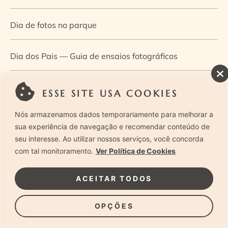
Dia de fotos no parque
Dia dos Pais — Guia de ensaios fotográficos
Dia Mundial da Infância: como a fotografia ajuda a
ESSE SITE USA COOKIES
construir a memória e a identidade da criança
Nós armazenamos dados temporariamente para melhorar a
sua experiência de navegação e recomendar conteúdo de
Diário de uma grávida e sua pequena
seu interesse. Ao utilizar nossos serviços, você concorda
com tal monitoramento.
Ver Política de Cookies
Dica de especialista: como otimizar o fluxo de trabalho
ACEITAR TODOS
no ensaio newborn?
OPÇÕES
Dica de especialista: qual o melhor guia de poses para