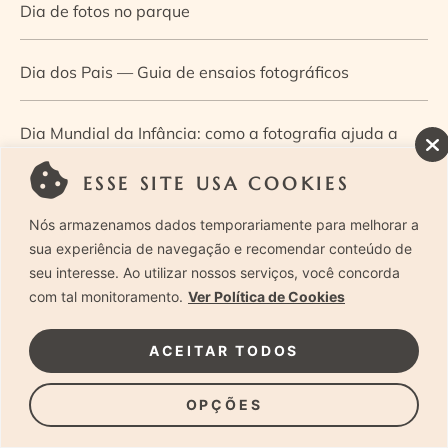
Dia de fotos no parque
Dia dos Pais — Guia de ensaios fotográficos
Dia Mundial da Infância: como a fotografia ajuda a
construir a memória e a identidade da criança
ESSE SITE USA COOKIES
Nós armazenamos dados temporariamente para melhorar a
Diário de uma grávida e sua pequena
sua experiência de navegação e recomendar conteúdo de
seu interesse. Ao utilizar nossos serviços, você concorda
Dica de especialista: como otimizar o fluxo de trabalho
com tal monitoramento.
Ver Política de Cookies
no ensaio newborn?
ACEITAR TODOS
Dica de especialista: qual o melhor guia de poses para
OPÇÕES
fotografia newborn?