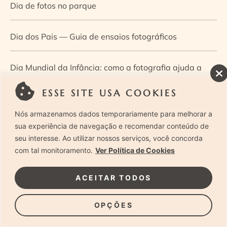
Dia de fotos no parque
Dia dos Pais — Guia de ensaios fotográficos
Dia Mundial da Infância: como a fotografia ajuda a
construir a memória e a identidade da criança
ESSE SITE USA COOKIES
Nós armazenamos dados temporariamente para melhorar a
Diário de uma grávida e sua pequena
sua experiência de navegação e recomendar conteúdo de
seu interesse. Ao utilizar nossos serviços, você concorda
Dica de especialista: como otimizar o fluxo de trabalho
com tal monitoramento.
Ver Política de Cookies
no ensaio newborn?
ACEITAR TODOS
Dica de especialista: qual o melhor guia de poses para
OPÇÕES
fotografia newborn?