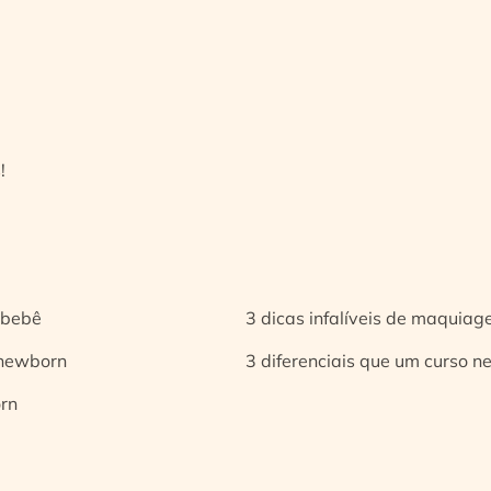
!
 bebê
3 dicas infalíveis de maquia
 newborn
3 diferenciais que um curso n
orn