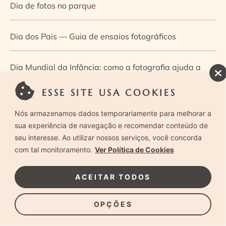
Dia de fotos no parque
Dia dos Pais — Guia de ensaios fotográficos
Dia Mundial da Infância: como a fotografia ajuda a
construir a memória e a identidade da criança
ESSE SITE USA COOKIES
Nós armazenamos dados temporariamente para melhorar a
Diário de uma grávida e sua pequena
sua experiência de navegação e recomendar conteúdo de
seu interesse. Ao utilizar nossos serviços, você concorda
Dica de especialista: como otimizar o fluxo de trabalho
com tal monitoramento.
Ver Política de Cookies
no ensaio newborn?
ACEITAR TODOS
Dica de especialista: qual o melhor guia de poses para
OPÇÕES
fotografia newborn?