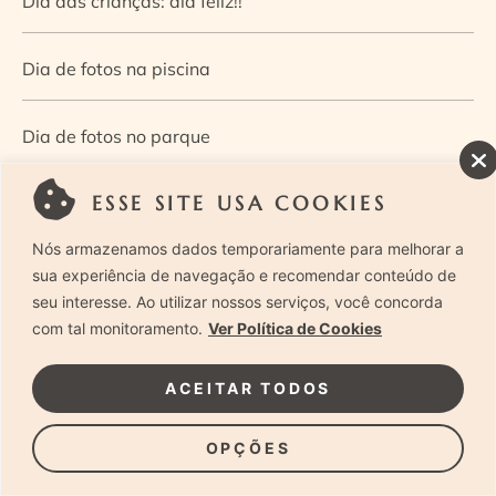
Dia das crianças: dia feliz!!
Dia de fotos na piscina
Dia de fotos no parque
ESSE SITE USA COOKIES
Dia dos Pais — Guia de ensaios fotográficos
Nós armazenamos dados temporariamente para melhorar a
Dia Mundial da Infância: como a fotografia ajuda a
sua experiência de navegação e recomendar conteúdo de
seu interesse. Ao utilizar nossos serviços, você concorda
construir a memória e a identidade da criança
com tal monitoramento.
Ver Política de Cookies
Diário de uma grávida e sua pequena
ACEITAR TODOS
Dica de especialista: como otimizar o fluxo de trabalho
OPÇÕES
no ensaio newborn?