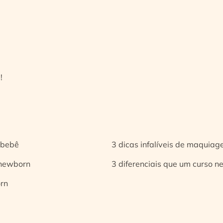
!
 bebê
3 dicas infalíveis de maquia
 newborn
3 diferenciais que um curso n
orn