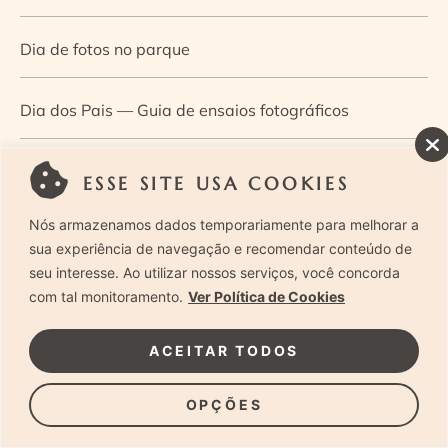
Dia de fotos no parque
Dia dos Pais — Guia de ensaios fotográficos
Dia Mundial da Infância: como a fotografia ajuda a
ESSE SITE USA COOKIES
construir a memória e a identidade da criança
Nós armazenamos dados temporariamente para melhorar a
sua experiência de navegação e recomendar conteúdo de
Diário de uma grávida e sua pequena
seu interesse. Ao utilizar nossos serviços, você concorda
com tal monitoramento.
Ver Política de Cookies
Dica de especialista: como otimizar o fluxo de trabalho
ACEITAR TODOS
no ensaio newborn?
OPÇÕES
Dica de especialista: qual o melhor guia de poses para