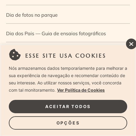
Dia de fotos no parque
Dia dos Pais — Guia de ensaios fotográficos
Dia Mundial da Infância: como a fotografia ajuda a
ESSE SITE USA COOKIES
construir a memória e a identidade da criança
Nós armazenamos dados temporariamente para melhorar a
sua experiência de navegação e recomendar conteúdo de
Diário de uma grávida e sua pequena
seu interesse. Ao utilizar nossos serviços, você concorda
com tal monitoramento.
Ver Política de Cookies
Dica de especialista: como otimizar o fluxo de trabalho
ACEITAR TODOS
no ensaio newborn?
OPÇÕES
Dica de especialista: qual o melhor guia de poses para